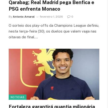
Qarabag; Real Madrid pega Benfica e
PSG enfrenta Monaco
By
Antonio Amaral
fevereiro 1, 2026
0
O sorteio dos play-offs da Champions League definiu,
nesta terça-feira (30), os duelos que valem vaga nas
oitavas de final.…
NOTICIAS
Fortaleza garantirá quantia milionária