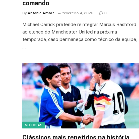
comando
By
Antonio Amaral
fevereiro 4, 2026
0
Michael Carrick pretende reintegrar Marcus Rashford
ao elenco do Manchester United na próxima
temporada, caso permaneça como técnico da equipe,
…
NOTICIAS
Clássicos mais repetidos na história