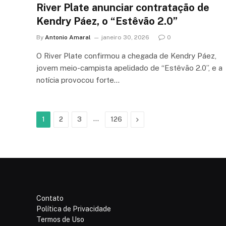
River Plate anunciar contratação de
Kendry Páez, o “Estêvão 2.0”
By
Antonio Amaral
janeiro 30, 2026
0
O River Plate confirmou a chegada de Kendry Páez,
jovem meio-campista apelidado de “Estêvão 2.0”, e a
notícia provocou forte…
…
Next
1
2
3
126
Contato
Política de Privacidade
Termos de Uso