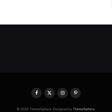
Facebook
X
Instagram
Pinterest
(Twitter)
© 2026 ThemeSphere. Designed by
ThemeSphere
.