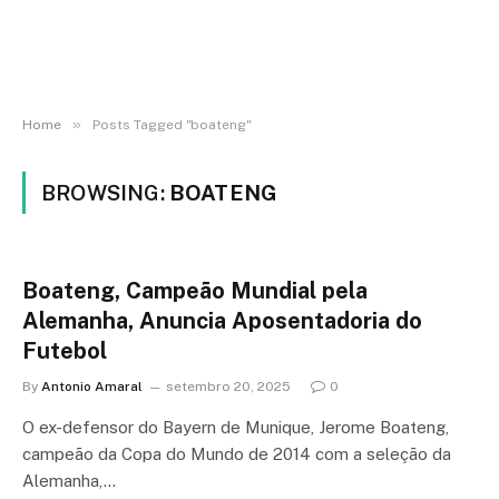
»
Home
Posts Tagged "boateng"
BROWSING:
BOATENG
Boateng, Campeão Mundial pela
Alemanha, Anuncia Aposentadoria do
Futebol
By
Antonio Amaral
setembro 20, 2025
0
O ex-defensor do Bayern de Munique, Jerome Boateng,
campeão da Copa do Mundo de 2014 com a seleção da
Alemanha,…