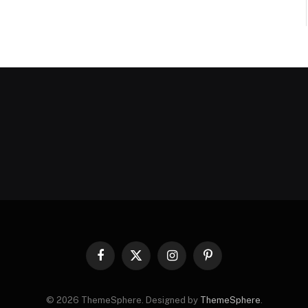
Facebook
X
Instagram
Pinterest
(Twitter)
© 2026 ThemeSphere. Designed by
ThemeSphere
.