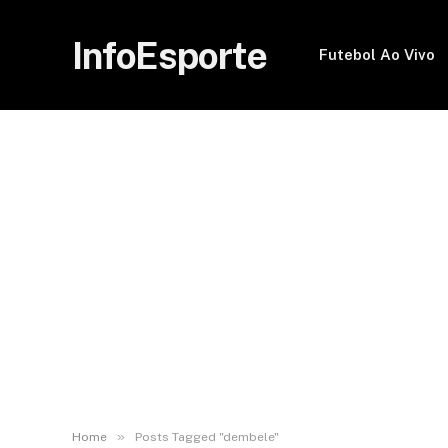
InfoEsporte
Futebol Ao Vivo
»
Home
Posts Tagged "dembele"