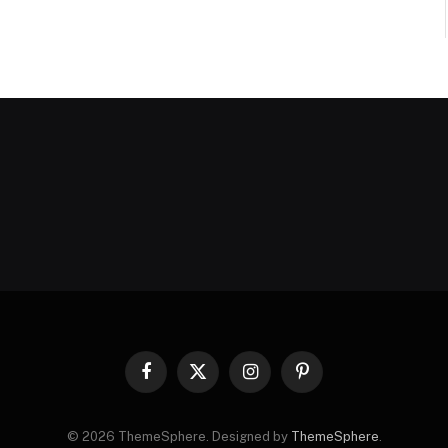
Facebook
X
Instagram
Pinterest
(Twitter)
© 2026 ThemeSphere. Designed by
ThemeSphere
.