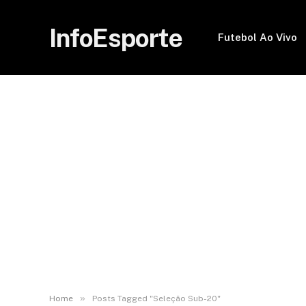
InfoEsporte
Futebol Ao Vivo
»
Home
Posts Tagged "Seleção Sub-20"