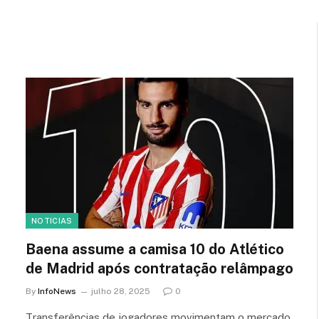
NOTICIAS
Baena assume a camisa 10 do Atlético
de Madrid após contratação relâmpago
By
InfoNews
julho 28, 2025
0
Transferências de jogadores movimentam o mercado