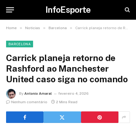
InfoEsporte
»
»
»
Home
Noticias
Barcelona
Carrick planeja retorno de Rashford ao Manchester United caso siga no comando
BARCELONA
Carrick planeja retorno de
Rashford ao Manchester
United caso siga no comando
By
Antonio Amaral
fevereiro 4, 2026
Nenhum comentário
2 Mins Read