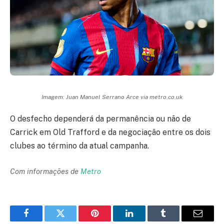
Imagem: Juan Manuel Serrano Arce via metro.co.uk
O desfecho dependerá da permanência ou não de
Carrick em Old Trafford e da negociação entre os dois
clubes ao término da atual campanha.
Com informações de
Metro
Facebook
Twitter
Pinterest
LinkedIn
Tumblr
Email