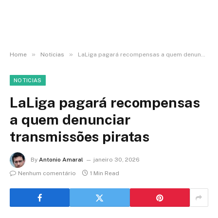
»
»
Home
Noticias
LaLiga pagará recompensas a quem denunciar transmissões piratas
NOTICIAS
LaLiga pagará recompensas
a quem denunciar
transmissões piratas
By
Antonio Amaral
janeiro 30, 2026
Nenhum comentário
1 Min Read