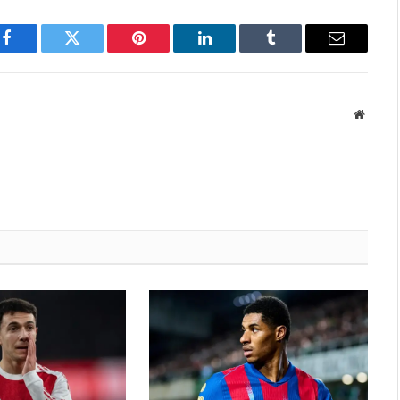
Facebook
Twitter
Pinterest
LinkedIn
Tumblr
Email
Websit