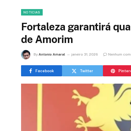
NOTICIAS
Fortaleza garantirá qu
de Amorim
By
Antonio Amaral
janeiro 31, 2026
Nenhum come
Facebook
Twitter
Pinter