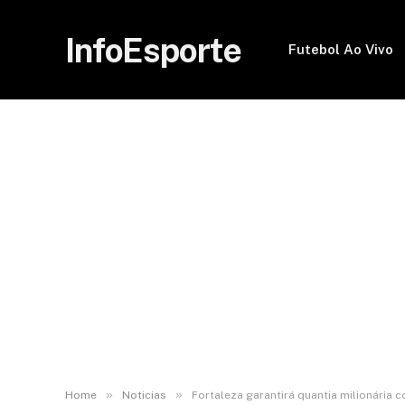
InfoEsporte
Futebol Ao Vivo
»
»
Home
Noticias
Fortaleza garantirá quantia milionária