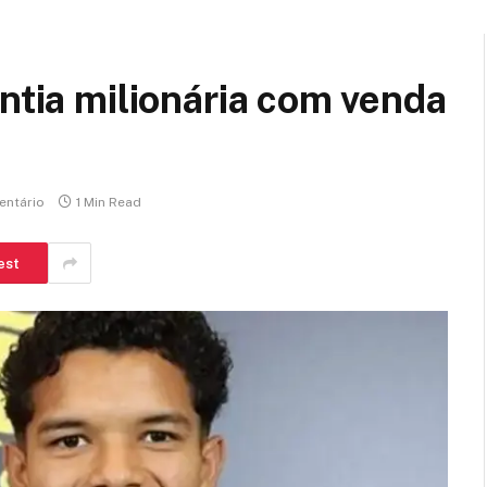
antia milionária com venda
ntário
1 Min Read
est