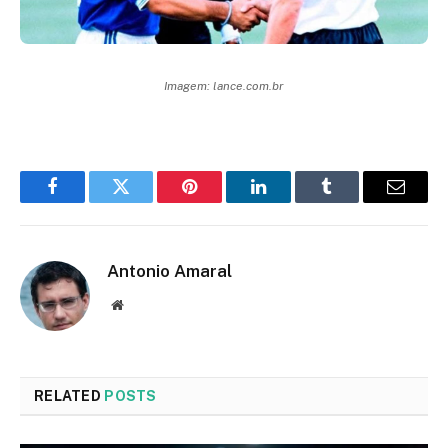
Imagem: lance.com.br
Facebook
Twitter
Pinterest
LinkedIn
Tumblr
Email
Antonio Amaral
Website
RELATED
POSTS