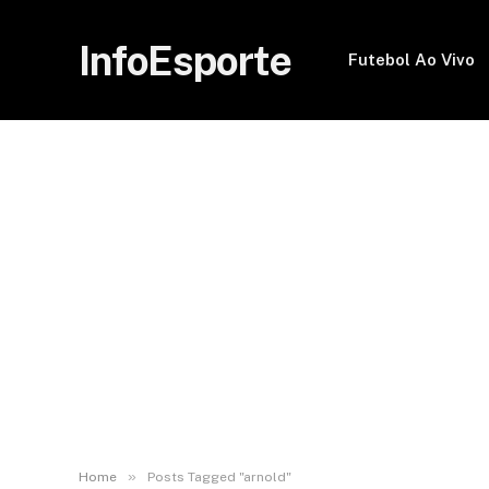
InfoEsporte
Futebol Ao Vivo
»
Home
Posts Tagged "arnold"