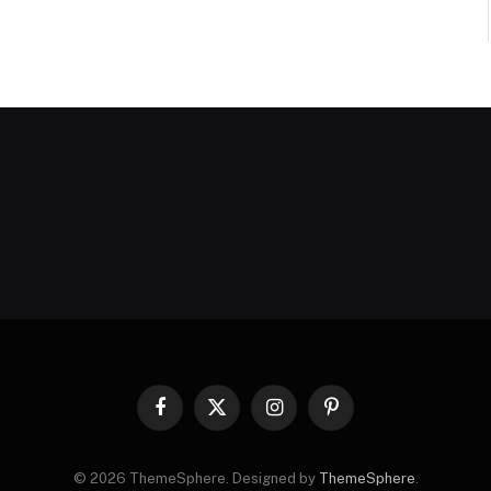
Facebook
X
Instagram
Pinterest
(Twitter)
© 2026 ThemeSphere. Designed by
ThemeSphere
.