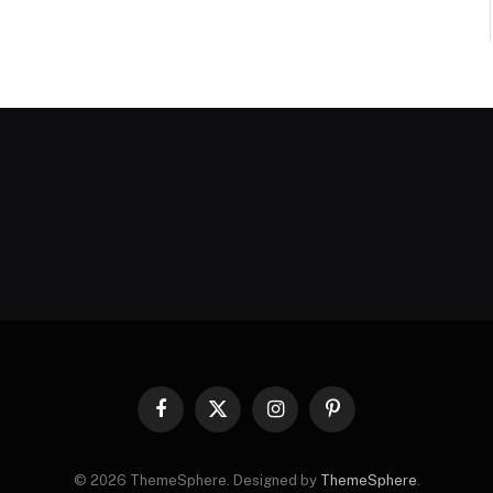
Facebook
X
Instagram
Pinterest
(Twitter)
© 2026 ThemeSphere. Designed by
ThemeSphere
.