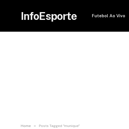
InfoEsporte
Futebol Ao Vivo
»
Home
Posts Tagged "munique"