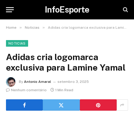
InfoEsporte
»
»
Home
Noticias
Adidas cria logomarca exclusiva para Lamine Yamal
NOTICIAS
Adidas cria logomarca
exclusiva para Lamine Yamal
By
Antonio Amaral
setembro 3, 2025
Nenhum comentário
1 Min Read