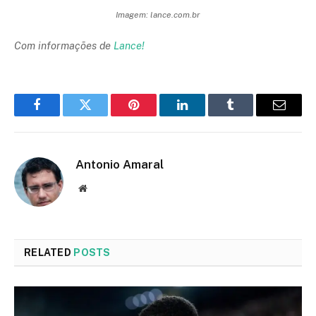
Imagem: lance.com.br
Com informações de
Lance!
Facebook
Twitter
Pinterest
LinkedIn
Tumblr
Email
Antonio Amaral
Website
RELATED
POSTS