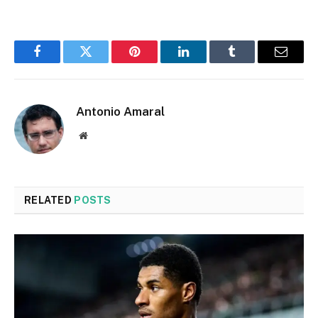
Facebook
Twitter
Pinterest
LinkedIn
Tumblr
Email
Antonio Amaral
Website
RELATED
POSTS