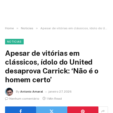
»
»
Home
Noticias
Apesar de vitórias em clássicos, ídolo do United desaprova Carrick: ‘Não é o homem certo’
NOTICIAS
Apesar de vitórias em
clássicos, ídolo do United
desaprova Carrick: ‘Não é o
homem certo’
By
Antonio Amaral
janeiro 27, 2026
Nenhum comentário
1 Min Read