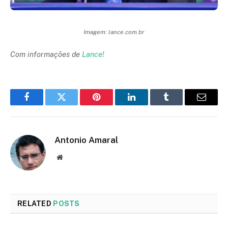
Imagem: lance.com.br
Com informações de
Lance!
Facebook
Twitter
Pinterest
LinkedIn
Tumblr
Email
Antonio Amaral
Website
RELATED
POSTS