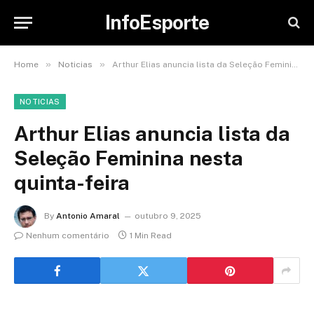
InfoEsporte
»
»
Home
Noticias
Arthur Elias anuncia lista da Seleção Feminina nesta quinta-feira
NOTICIAS
Arthur Elias anuncia lista da
Seleção Feminina nesta
quinta-feira
By
Antonio Amaral
outubro 9, 2025
Nenhum comentário
1 Min Read