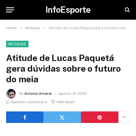
InfoEsporte
»
»
Home
Noticias
Atitude de Lucas Paquetá gera dúvidas sobre o futuro do meia
NOTICIAS
Atitude de Lucas Paquetá
gera dúvidas sobre o futuro
do meia
By
Antonio Amaral
agosto 31, 2025
Nenhum comentário
1 Min Read