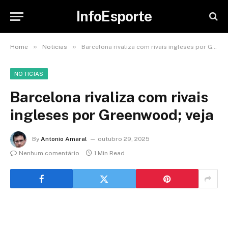
InfoEsporte
»
»
Home
Noticias
Barcelona rivaliza com rivais ingleses por Greenwood; veja
NOTICIAS
Barcelona rivaliza com rivais
ingleses por Greenwood; veja
By
Antonio Amaral
outubro 29, 2025
Nenhum comentário
1 Min Read