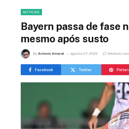
NOTICIAS
Bayern passa de fase 
mesmo após susto
By
Antonio Amaral
agosto 27, 2025
Nenhum com
Facebook
Twitter
Pinter