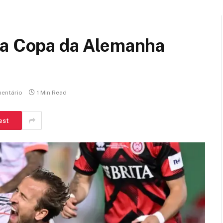
na Copa da Alemanha
entário
1 Min Read
est