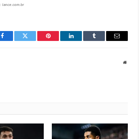
 lance.com.br
Facebook
Twitter
Pinterest
LinkedIn
Tumblr
Email
Websit