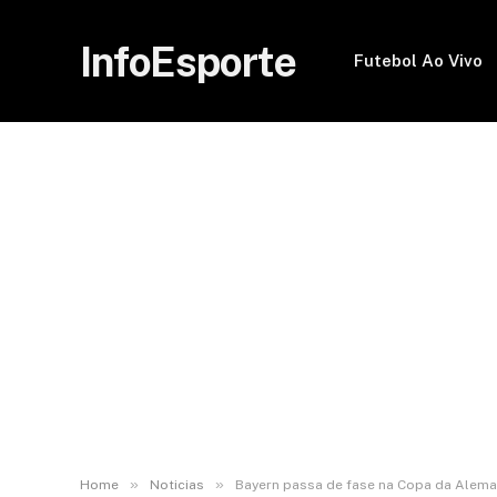
InfoEsporte
Futebol Ao Vivo
»
»
Home
Noticias
Bayern passa de fase na Copa da Ale