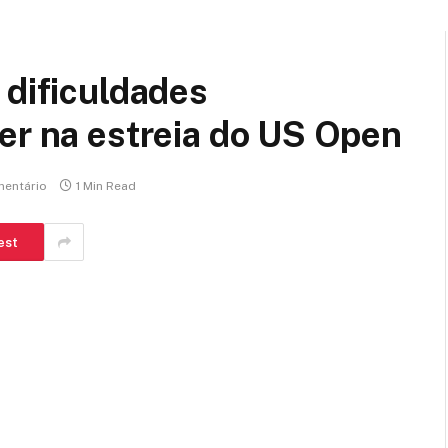
 dificuldades
er na estreia do US Open
entário
1 Min Read
est