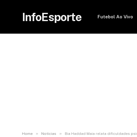
InfoEsporte
Futebol Ao Vivo
»
»
Home
Noticias
Bia Haddad Maia relata dificuldades ps