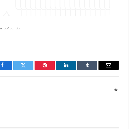
: uol.com.br
Facebook
Twitter
Pinterest
LinkedIn
Tumblr
Email
Websit