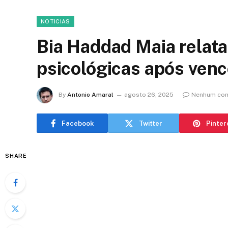
NOTICIAS
Bia Haddad Maia relata
psicológicas após venc
By
Antonio Amaral
agosto 26, 2025
Nenhum com
Facebook
Twitter
Pinter
SHARE