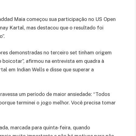
Haddad Maia começou sua participação no US Open
Sonay Kartal, mas destacou que o resultado foi
o”.
dores demonstradas no terceiro set tinham origem
 boicotar”, afirmou na entrevista em quadra à
tal em Indian Wells e disse que superar a
ravessa um período de maior ansiedade: “Todos
porque terminei o jogo melhor. Você precisa tomar
ada, marcada para quinta-feira, quando
torneio muito importante e não há motivos para não