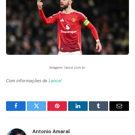
Imagem: lance.com.br
Com informações de
Lance!
Facebook
Twitter
Pinterest
LinkedIn
Tumblr
Email
Antonio Amaral