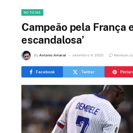
NOTICIAS
Campeão pela França 
escandalosa’
By
Antonio Amaral
setembro 9, 2025
Nenhum co
Facebook
Twitter
Pinter