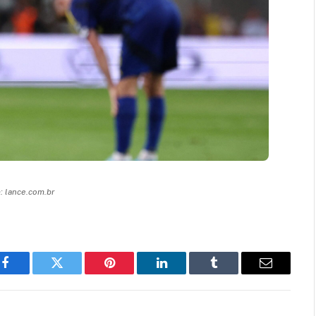
 lance.com.br
Facebook
Twitter
Pinterest
LinkedIn
Tumblr
Email