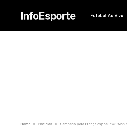
InfoEsporte
Futebol Ao Vivo
»
»
Home
Noticias
Campeão pela França expõe PSG: ‘Mani