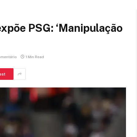
expõe PSG: ‘Manipulação
mentário
1 Min Read
est