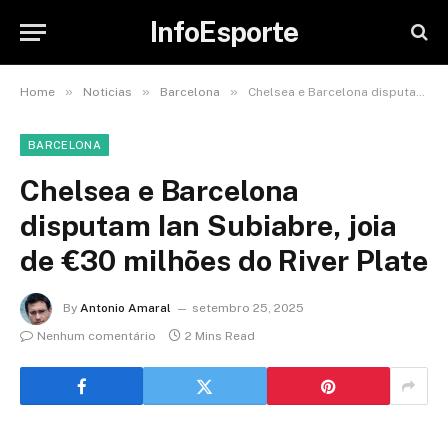
InfoEsporte
»
»
»
Home
Noticias
Barcelona
Chelsea e Barcelona disputam Ian Subiabre, joia de €30 milhões do River Plate
BARCELONA
Chelsea e Barcelona
disputam Ian Subiabre, joia
de €30 milhões do River Plate
By
Antonio Amaral
setembro 25, 2025
Nenhum comentário
2 Mins Read