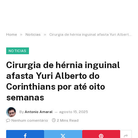
»
»
Home
Noticias
Cirurgia de hérnia inguinal afasta Yuri Alberto do Corinthians por até oito semanas
NOTICIAS
Cirurgia de hérnia inguinal
afasta Yuri Alberto do
Corinthians por até oito
semanas
By
Antonio Amaral
agosto 15, 2025
Nenhum comentário
2 Mins Read