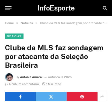
InfoEsporte
»
»
Home
Noticias
Clube da MLS faz sondagem por atacante da Seleção Brasileira
NOTICIAS
Clube da MLS faz sondagem
por atacante da Seleção
Brasileira
By
Antonio Amaral
outubro 8, 2025
Nenhum comentário
1 Min Read