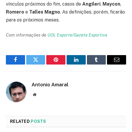
vínculos próximos do fim, casos de
Angileri
,
Maycon
,
Romero
e
Talles Magno
. As definições, porém, ficarão
para os próximos meses.
Com informações de
UOL Esporte/Gazeta Esportiva
Facebook
Twitter
Pinterest
LinkedIn
Tumblr
Email
Antonio Amaral
Website
RELATED
POSTS