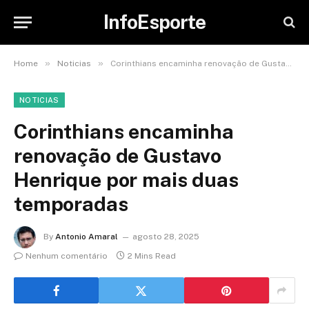
InfoEsporte
»
»
Home
Noticias
Corinthians encaminha renovação de Gustavo Henrique por mais duas temporadas
NOTICIAS
Corinthians encaminha
renovação de Gustavo
Henrique por mais duas
temporadas
By
Antonio Amaral
agosto 28, 2025
Nenhum comentário
2 Mins Read