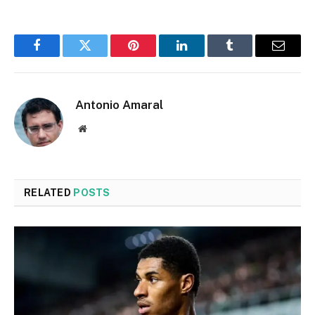
Facebook
Twitter
Pinterest
LinkedIn
Tumblr
Email
Antonio Amaral
Website
RELATED
POSTS