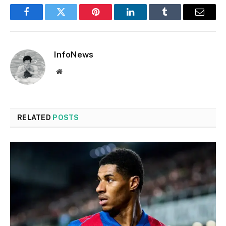
Facebook
Twitter
Pinterest
LinkedIn
Tumblr
Email
InfoNews
Website
RELATED
POSTS