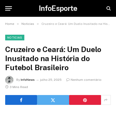
InfoEsporte
»
»
Home
Noticias
Cruzeiro e Ceará: Um Duelo Inusitado na História do Futebol Brasileiro
NOTICIAS
Cruzeiro e Ceará: Um Duelo
Inusitado na História do
Futebol Brasileiro
By
InfoNews
julho 25, 2025
Nenhum comentário
3 Mins Read