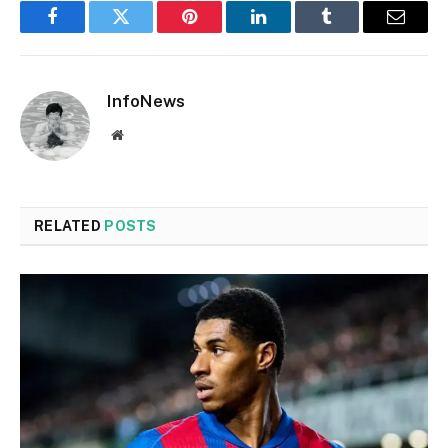
Facebook
Twitter
Pinterest
LinkedIn
Tumblr
Email
InfoNews
Website
RELATED
POSTS