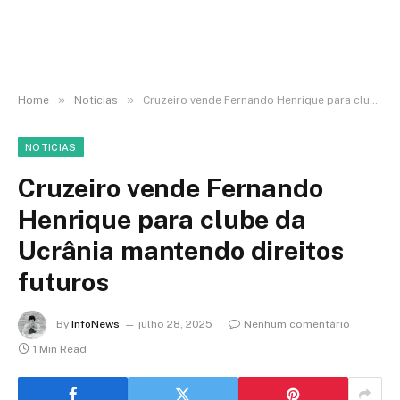
»
»
Home
Noticias
Cruzeiro vende Fernando Henrique para clube da Ucrânia mantendo direitos futuros
NOTICIAS
Cruzeiro vende Fernando
Henrique para clube da
Ucrânia mantendo direitos
futuros
By
InfoNews
julho 28, 2025
Nenhum comentário
1 Min Read