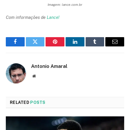
Imagem: lance.com.br
Com informações de
Lance!
Facebook
Twitter
Pinterest
LinkedIn
Tumblr
Email
Antonio Amaral
Website
RELATED
POSTS