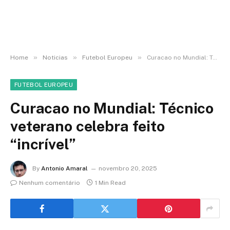
»
»
»
Home
Noticias
Futebol Europeu
Curacao no Mundial: Técnico veterano celebra feito “incrível”
FUTEBOL EUROPEU
Curacao no Mundial: Técnico
veterano celebra feito
“incrível”
By
Antonio Amaral
novembro 20, 2025
Nenhum comentário
1 Min Read