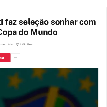
i faz seleção sonhar com
 Copa do Mundo
mentário
1 Min Read
est