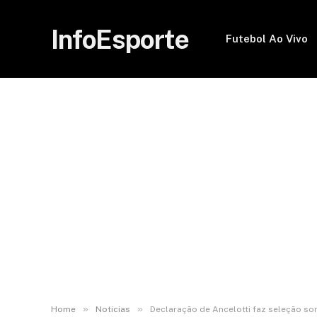
InfoEsporte
Futebol Ao Vivo
»
»
Home
Noticias
Declaração de Ancelotti faz seleção s