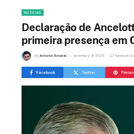
NOTICIAS
Declaração de Ancelott
primeira presença em
By
Antonio Amaral
setembro 8, 2025
Nenhum co
Facebook
Twitter
Pinter