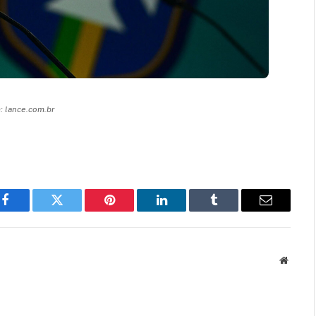
 lance.com.br
Facebook
Twitter
Pinterest
LinkedIn
Tumblr
Email
Websit