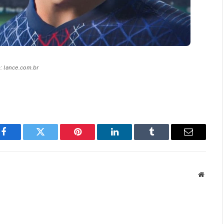
 lance.com.br
Facebook
Twitter
Pinterest
LinkedIn
Tumblr
Email
Websit