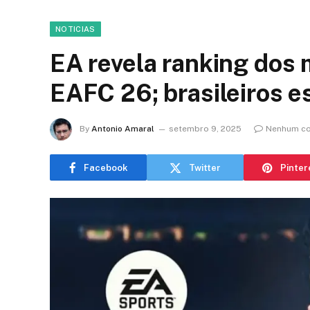
NOTICIAS
EA revela ranking dos
EAFC 26; brasileiros e
By
Antonio Amaral
setembro 9, 2025
Nenhum co
Facebook
Twitter
Pinter