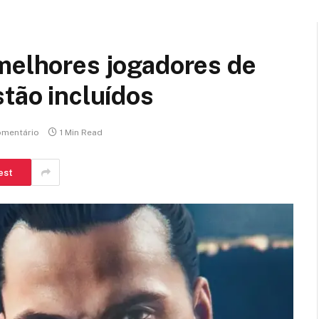
 melhores jogadores de
stão incluídos
mentário
1 Min Read
est