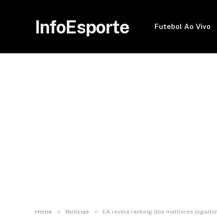
InfoEsporte
Futebol Ao Vivo
»
»
Home
Noticias
EA revela ranking dos melhores jogador