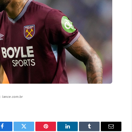
 lance.com.br
Facebook
Twitter
Pinterest
LinkedIn
Tumblr
Email