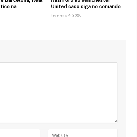
de Barcelona, Real
Rashford ao Manchester
tico na
United caso siga no comando
fevereiro 4, 2026