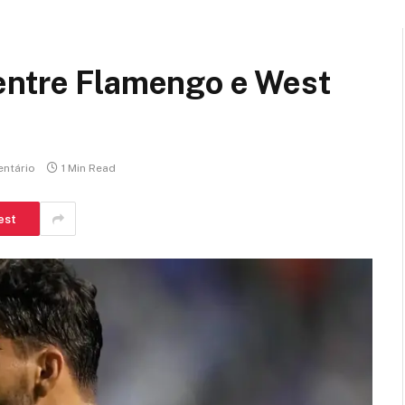
entre Flamengo e West
ntário
1 Min Read
est