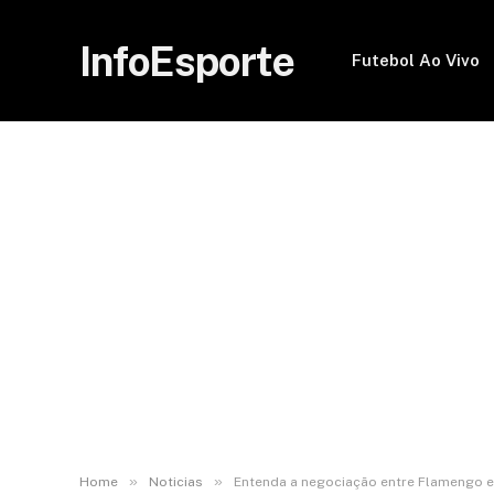
InfoEsporte
Futebol Ao Vivo
»
»
Home
Noticias
Entenda a negociação entre Flamengo 