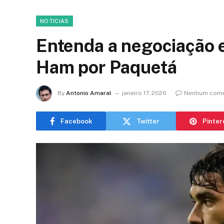
NOTICIAS
Entenda a negociação 
Ham por Paquetá
By
Antonio Amaral
janeiro 17, 2026
Nenhum come
Facebook
Twitter
Pinter