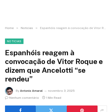
»
»
Home
Noticias
Espanhóis reagem à convocação de Vitor Roque e dizem que Ancelotti “se rendeu”
NOTICIAS
Espanhóis reagem à
convocação de Vitor Roque e
dizem que Ancelotti “se
rendeu”
By
Antonio Amaral
novembro 3, 2025
Nenhum comentário
1 Min Read