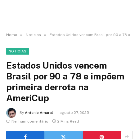
»
»
Home
Noticias
Estados Unidos vencem Brasil por 90 a 78 e impõem primeira derrota na AmeriCup
NOTICIAS
Estados Unidos vencem
Brasil por 90 a 78 e impõem
primeira derrota na
AmeriCup
By
Antonio Amaral
agosto 27, 2025
Nenhum comentário
2 Mins Read