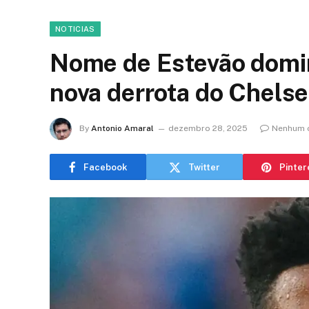
NOTICIAS
Nome de Estevão domi
nova derrota do Chels
By
Antonio Amaral
dezembro 28, 2025
Nenhum 
Facebook
Twitter
Pinter