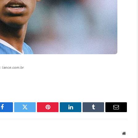
 lance.com.br
Facebook
Twitter
Pinterest
LinkedIn
Tumblr
Email
Websit