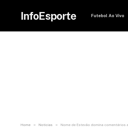
InfoEsporte
Futebol Ao Vivo
»
»
Home
Noticias
Nome de Estevão domina comentários a