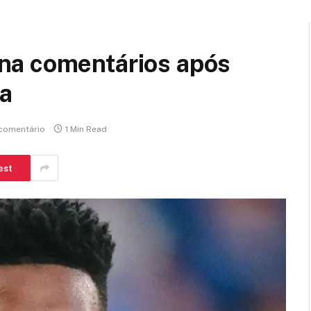
na comentários após
ea
comentário
1 Min Read
est