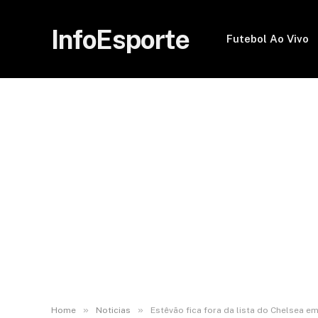
InfoEsporte
Futebol Ao Vivo
»
»
Home
Noticias
Estêvão fica fora da lista do Chelsea e