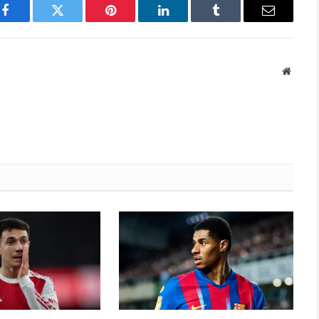
Facebook
Twitter
Pinterest
LinkedIn
Tumblr
Email
Websit