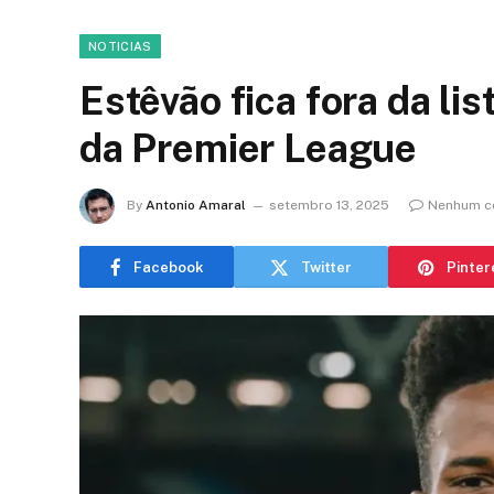
NOTICIAS
Estêvão fica fora da li
da Premier League
By
Antonio Amaral
setembro 13, 2025
Nenhum c
Facebook
Twitter
Pinter