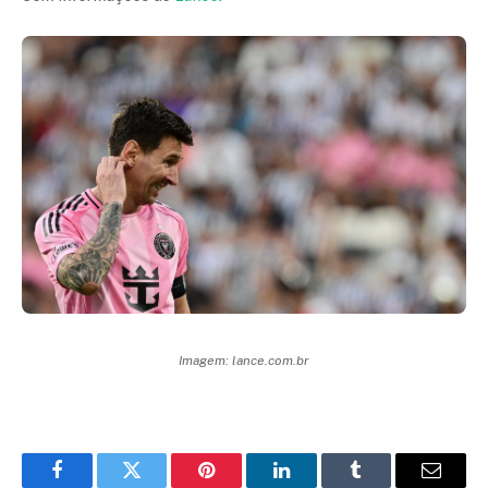
Imagem: lance.com.br
Facebook
Twitter
Pinterest
LinkedIn
Tumblr
Email