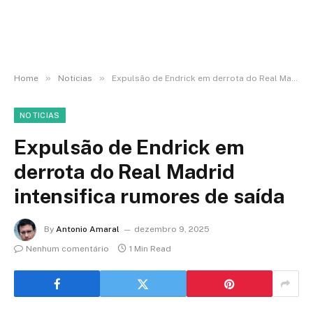
»
»
Home
Noticias
Expulsão de Endrick em derrota do Real Madrid intensifica rumores de saída
NOTICIAS
Expulsão de Endrick em
derrota do Real Madrid
intensifica rumores de saída
By
Antonio Amaral
dezembro 9, 2025
Nenhum comentário
1 Min Read