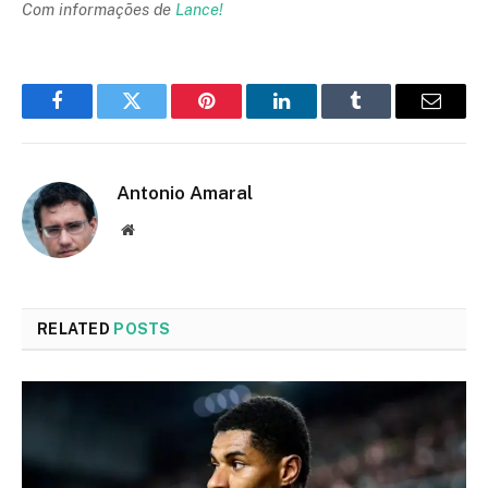
Com informações de
Lance!
Facebook
Twitter
Pinterest
LinkedIn
Tumblr
Email
Antonio Amaral
Website
RELATED
POSTS