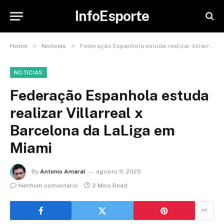
InfoEsporte
»
»
Home
Noticias
Federação Espanhola estuda realizar Villarreal x Barcelona da LaLiga em Miami
NOTICIAS
Federação Espanhola estuda
realizar Villarreal x
Barcelona da LaLiga em
Miami
By
Antonio Amaral
agosto 11, 2025
Nenhum comentário
2 Mins Read