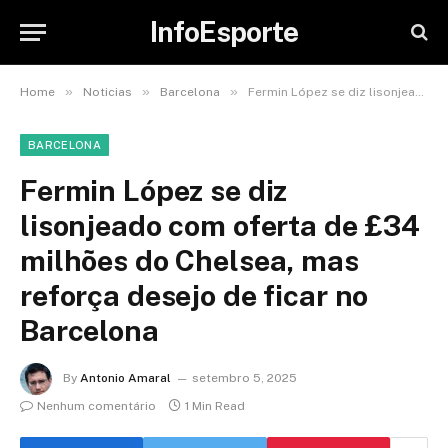
InfoEsporte
»
»
»
Home
Noticias
Barcelona
Fermin López se diz lisonjeado com oferta de £34 milhões do Chelsea, mas reforça desejo de ficar no Barcelona
BARCELONA
Fermin López se diz
lisonjeado com oferta de £34
milhões do Chelsea, mas
reforça desejo de ficar no
Barcelona
By
Antonio Amaral
setembro 5, 2025
Nenhum comentário
1 Min Read