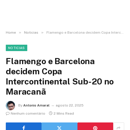
»
»
Home
Noticias
Flamengo e Barcelona decidem Copa Intercontinental Sub-20 no Maracanã
NOTICIAS
Flamengo e Barcelona
decidem Copa
Intercontinental Sub-20 no
Maracanã
By
Antonio Amaral
agosto 22, 2025
Nenhum comentário
2 Mins Read