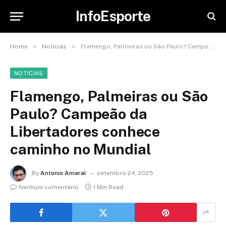
InfoEsporte
»
»
Home
Noticias
Flamengo, Palmeiras ou São Paulo? Campeão da Libertadores conhece caminho no Mundial
NOTICIAS
Flamengo, Palmeiras ou São
Paulo? Campeão da
Libertadores conhece
caminho no Mundial
By
Antonio Amaral
setembro 24, 2025
Nenhum comentário
1 Min Read