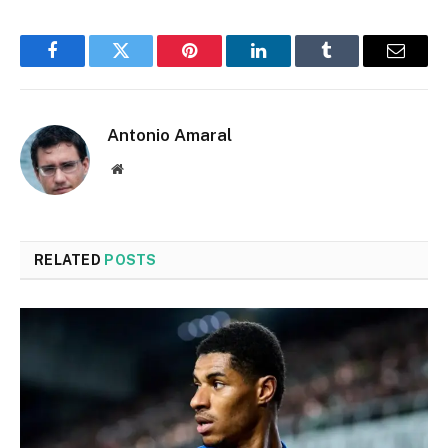
Facebook
Twitter
Pinterest
LinkedIn
Tumblr
Email
Antonio Amaral
Website
RELATED
POSTS