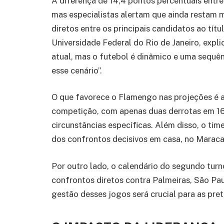
A diferença de 14,4 pontos percentuais entre
mas especialistas alertam que ainda restam m
diretos entre os principais candidatos ao títu
Universidade Federal do Rio de Janeiro, expl
atual, mas o futebol é dinâmico e uma sequê
esse cenário”.
O que favorece o Flamengo nas projeções é 
competição, com apenas duas derrotas em 16
circunstâncias específicas. Além disso, o tim
dos confrontos decisivos em casa, no Marac
Por outro lado, o calendário do segundo turn
confrontos diretos contra Palmeiras, São Paul
gestão desses jogos será crucial para as pre