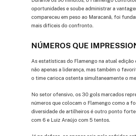
Durante os 90 minutos, o Flamengo controlou 
oportunidades e soube administrar a vantage
compareceu em peso ao Maracanã, foi funda
mais difíceis do confronto.
NÚMEROS QUE IMPRESSI
As estatísticas do Flamengo na atual edição 
não apenas a liderança, mas também o favoriti
o time carioca ostenta simultaneamente o me
No setor ofensivo, os 30 gols marcados repr
números que colocam o Flamengo como a for
diversidade de artilheiros é outro ponto fort
com 6 e Luiz Araújo com 5 tentos.