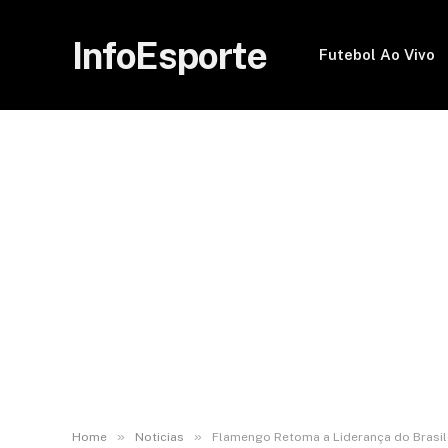
InfoEsporte
Futebol Ao Vivo
»
»
Home
Noticias
Flamengo Retoma a Liderança do Brasilei