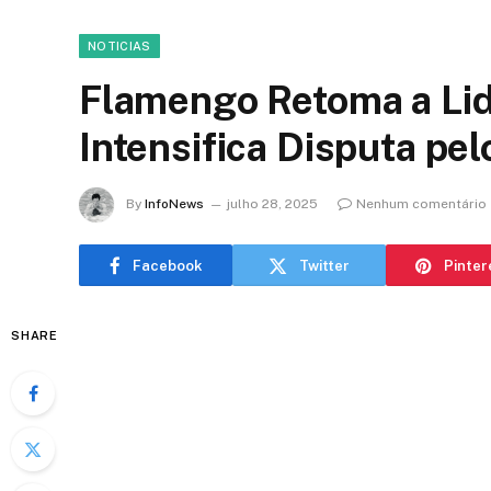
NOTICIAS
Flamengo Retoma a Lide
Intensifica Disputa pel
By
InfoNews
julho 28, 2025
Nenhum comentário
Facebook
Twitter
Pinter
SHARE