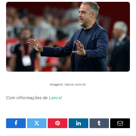
Imagem: lance.com.br
Com informações de
Lance!
Facebook
Twitter
Pinterest
LinkedIn
Tumblr
Email