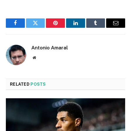
Facebook
Twitter
Pinterest
LinkedIn
Tumblr
Email
Antonio Amaral
Website
RELATED
POSTS