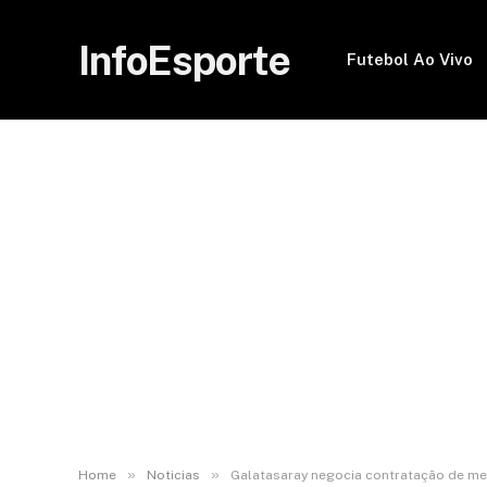
InfoEsporte
Futebol Ao Vivo
»
»
Home
Noticias
Galatasaray negocia contratação de me