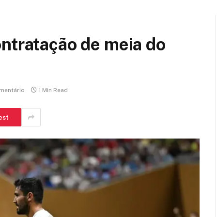
ntratação de meia do
mentário
1 Min Read
est