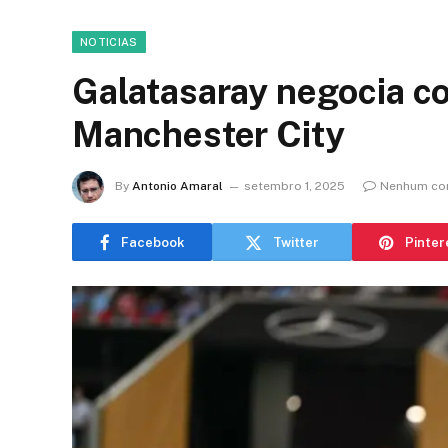
NOTICIAS
Galatasaray negocia co
Manchester City
By
Antonio Amaral
setembro 1, 2025
Nenhum co
Facebook
Twitter
Pinter