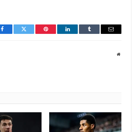
Facebook
Twitter
Pinterest
LinkedIn
Tumblr
Email
Websit