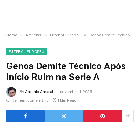
»
»
»
Home
Noticias
Futebol Europeu
Genoa Demite Técnico Após Início Ruim na Serie A
FUTEBOL EUROPEU
Genoa Demite Técnico Após
Início Ruim na Serie A
By
Antonio Amaral
novembro 1, 2025
Nenhum comentário
1 Min Read