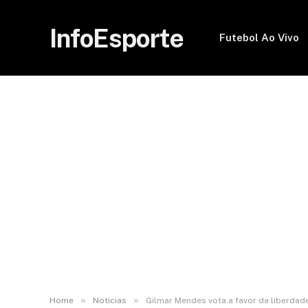
InfoEsporte
Futebol Ao Vivo
»
»
Home
Noticias
Gilmar Mendes vota a favor da liberdad