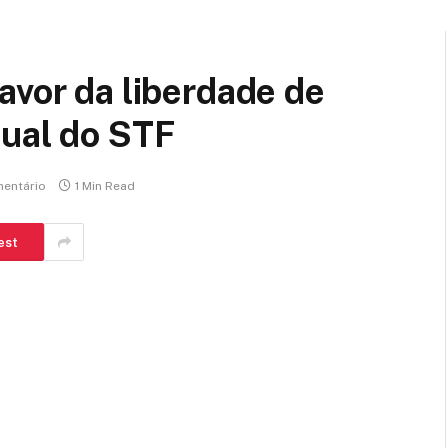
avor da liberdade de
tual do STF
entário
1 Min Read
est