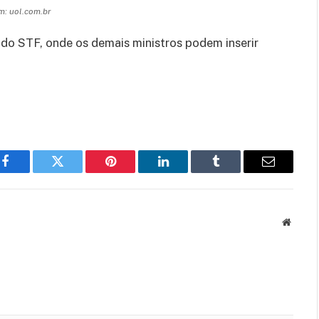
: uol.com.br
 do STF, onde os demais ministros podem inserir
Facebook
Twitter
Pinterest
LinkedIn
Tumblr
Email
Websit