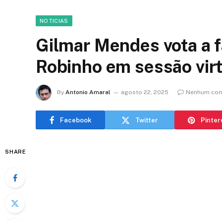
NOTICIAS
Gilmar Mendes vota a f
Robinho em sessão vir
By
Antonio Amaral
agosto 22, 2025
Nenhum com
Facebook
Twitter
Pinter
SHARE